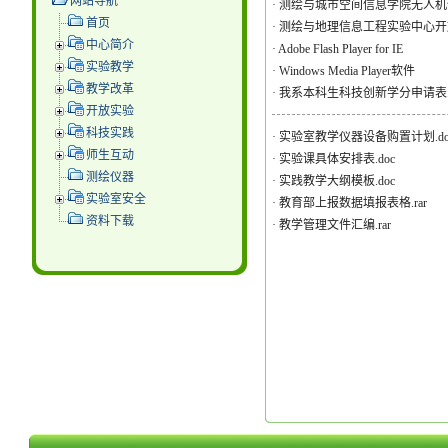
网站导航
·
测绘与城市空间信息学院无人机
首页
·
测绘与地理信息工程实验中心开
中心简介
·
Adobe Flash Player for IE
实验教学
·
Windows Media Player软件
教学改革
·
我系本科生科技创新学分申请表.d
开放实验
科技实践
·
实验室教学仪器设备购置计划.do
师生互动
·
实验课具体安排表.doc
测绘仪器
·
实践教学大纲模板.doc
实验室安全
·
教育部上报数据填报表格.rar
资料下载
·
教学管理文件汇编.rar